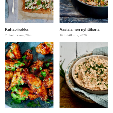
Kuhapiirakka
Aasialainen nyhtökana
23 huhtikuun, 2026
16 huhtikuun, 2026