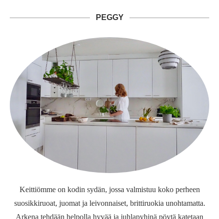
PEGGY
Keittiömme on kodin sydän, jossa valmistuu koko perheen
suosikkiruoat, juomat ja leivonnaiset, brittiruokia unohtamatta.
Arkena tehdään helpolla hyvää ja juhlapyhinä pöytä katetaan