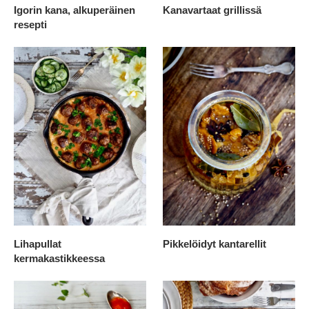
Igorin kana, alkuperäinen
Kanavartaat grillissä
resepti
Lihapullat
Pikkelöidyt kantarellit
kermakastikkeessa