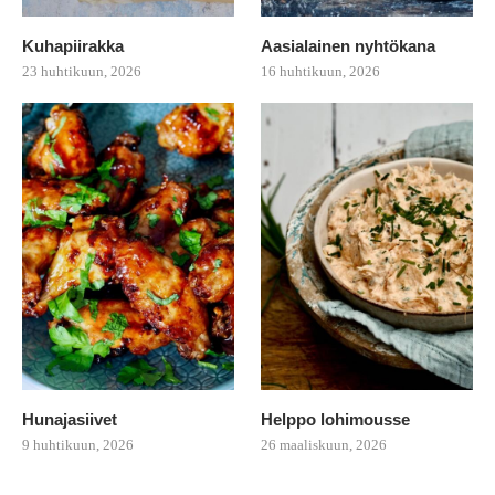
Kuhapiirakka
Aasialainen nyhtökana
23 huhtikuun, 2026
16 huhtikuun, 2026
Hunajasiivet
Helppo lohimousse
9 huhtikuun, 2026
26 maaliskuun, 2026