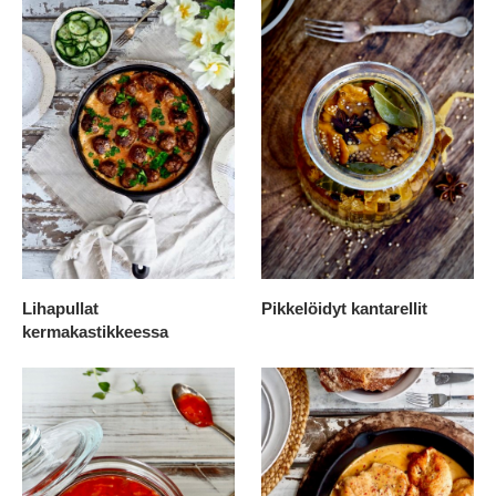
Lihapullat
Pikkelöidyt kantarellit
kermakastikkeessa