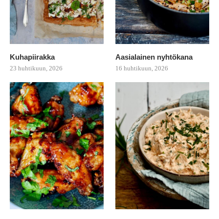
Kuhapiirakka
Aasialainen nyhtökana
23 huhtikuun, 2026
16 huhtikuun, 2026