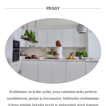
PEGGY
Keittiömme on kodin sydän, jossa valmistuu koko perheen
suosikkiruoat, juomat ja leivonnaiset, brittiruokia unohtamatta.
Arkena tehdään helpolla hyvää ja juhlapyhinä pöytä katetaan