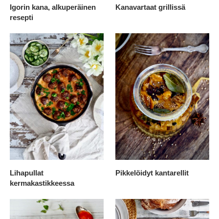
Igorin kana, alkuperäinen
Kanavartaat grillissä
resepti
Lihapullat
Pikkelöidyt kantarellit
kermakastikkeessa