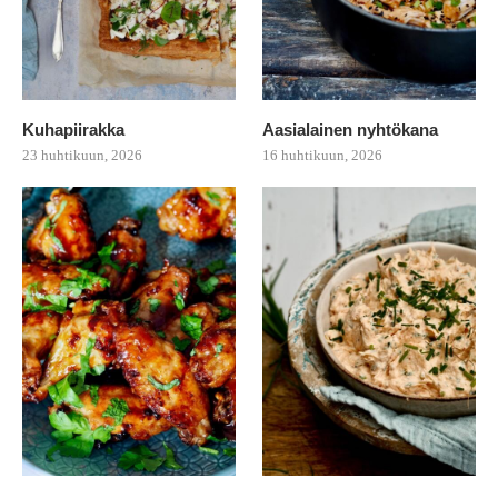
Kuhapiirakka
Aasialainen nyhtökana
23 huhtikuun, 2026
16 huhtikuun, 2026