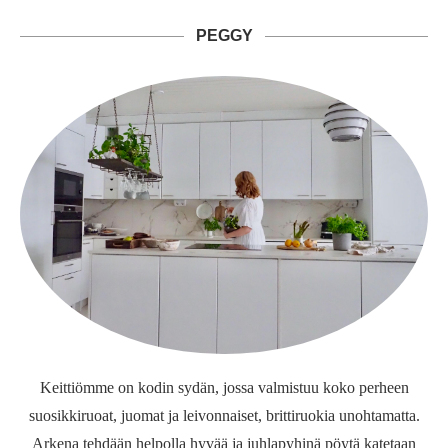
PEGGY
Keittiömme on kodin sydän, jossa valmistuu koko perheen
suosikkiruoat, juomat ja leivonnaiset, brittiruokia unohtamatta.
Arkena tehdään helpolla hyvää ja juhlapyhinä pöytä katetaan