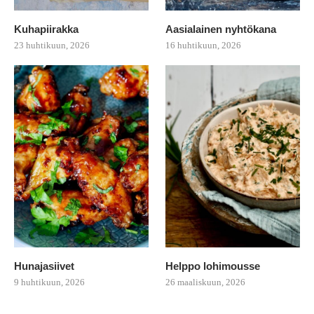
Kuhapiirakka
Aasialainen nyhtökana
23 huhtikuun, 2026
16 huhtikuun, 2026
Hunajasiivet
Helppo lohimousse
9 huhtikuun, 2026
26 maaliskuun, 2026