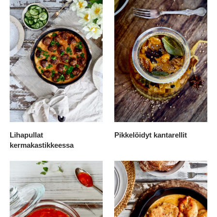
Lihapullat
Pikkelöidyt kantarellit
kermakastikkeessa