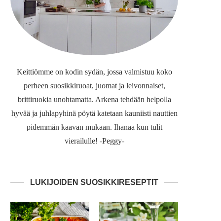
Keittiömme on kodin sydän, jossa valmistuu koko
perheen suosikkiruoat, juomat ja leivonnaiset,
brittiruokia unohtamatta. Arkena tehdään helpolla
hyvää ja juhlapyhinä pöytä katetaan kauniisti nauttien
pidemmän kaavan mukaan. Ihanaa kun tulit
vierailulle! -Peggy-
LUKIJOIDEN SUOSIKKIRESEPTIT