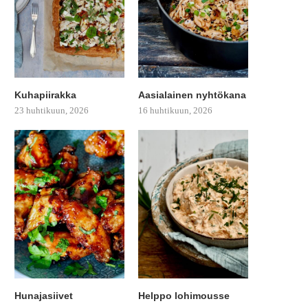
Kuhapiirakka
Aasialainen nyhtökana
23 huhtikuun, 2026
16 huhtikuun, 2026
Hunajasiivet
Helppo lohimousse