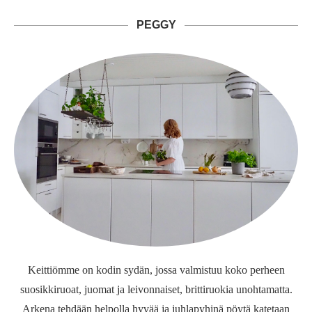
PEGGY
Keittiömme on kodin sydän, jossa valmistuu koko perheen
suosikkiruoat, juomat ja leivonnaiset, brittiruokia unohtamatta.
Arkena tehdään helpolla hyvää ja juhlapyhinä pöytä katetaan