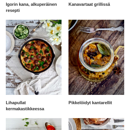
Igorin kana, alkuperäinen
Kanavartaat grillissä
resepti
Lihapullat
Pikkelöidyt kantarellit
kermakastikkeessa