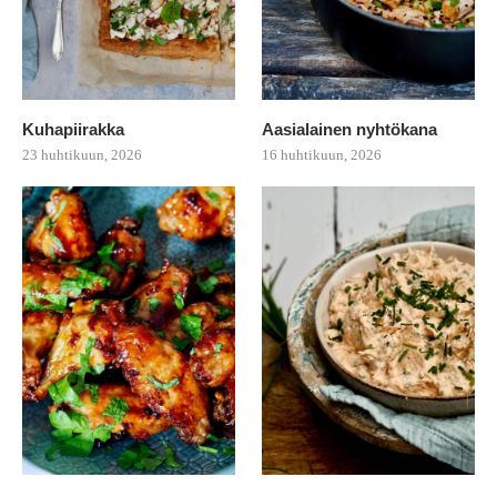
Kuhapiirakka
Aasialainen nyhtökana
23 huhtikuun, 2026
16 huhtikuun, 2026