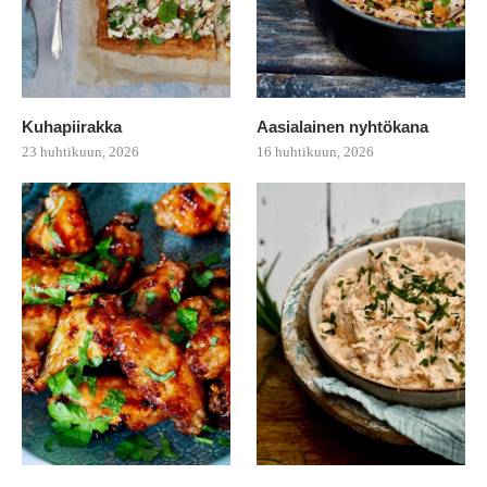
Kuhapiirakka
Aasialainen nyhtökana
23 huhtikuun, 2026
16 huhtikuun, 2026