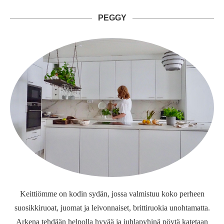
PEGGY
Keittiömme on kodin sydän, jossa valmistuu koko perheen
suosikkiruoat, juomat ja leivonnaiset, brittiruokia unohtamatta.
Arkena tehdään helpolla hyvää ja juhlapyhinä pöytä katetaan