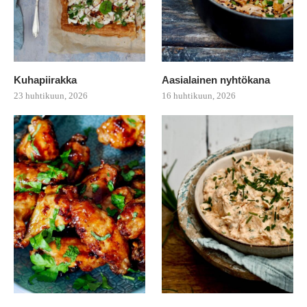
Kuhapiirakka
Aasialainen nyhtökana
23 huhtikuun, 2026
16 huhtikuun, 2026