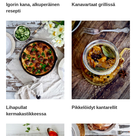
Igorin kana, alkuperäinen
Kanavartaat grillissä
resepti
Lihapullat
Pikkelöidyt kantarellit
kermakastikkeessa