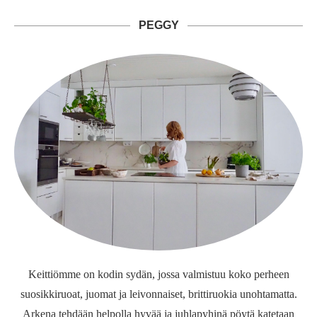
PEGGY
Keittiömme on kodin sydän, jossa valmistuu koko perheen
suosikkiruoat, juomat ja leivonnaiset, brittiruokia unohtamatta.
Arkena tehdään helpolla hyvää ja juhlapyhinä pöytä katetaan