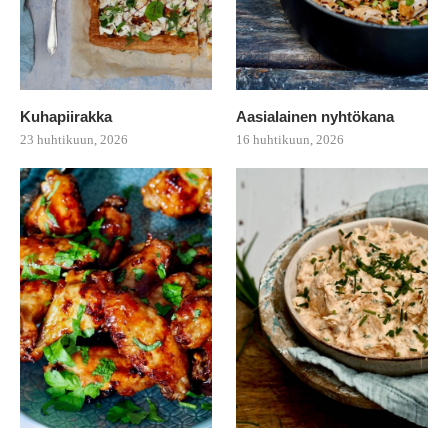
Kuhapiirakka
Aasialainen nyhtökana
23 huhtikuun, 2026
16 huhtikuun, 2026