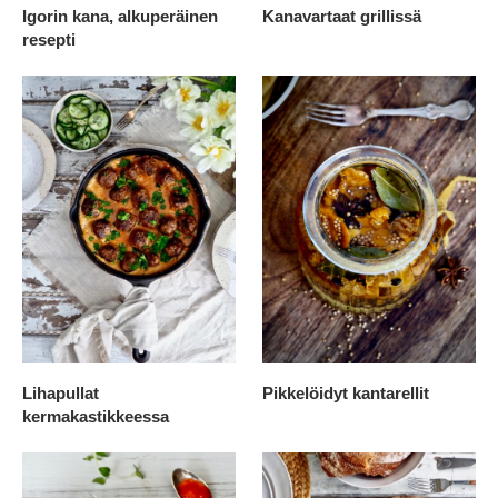
Igorin kana, alkuperäinen
Kanavartaat grillissä
resepti
Lihapullat
Pikkelöidyt kantarellit
kermakastikkeessa