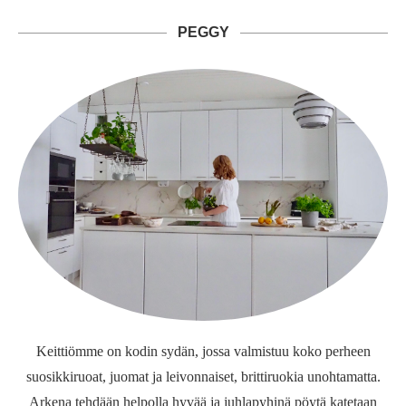
PEGGY
Keittiömme on kodin sydän, jossa valmistuu koko perheen
suosikkiruoat, juomat ja leivonnaiset, brittiruokia unohtamatta.
Arkena tehdään helpolla hyvää ja juhlapyhinä pöytä katetaan