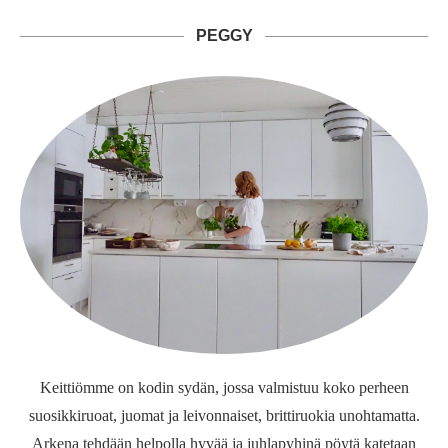
PEGGY
Keittiömme on kodin sydän, jossa valmistuu koko perheen
suosikkiruoat, juomat ja leivonnaiset, brittiruokia unohtamatta.
Arkena tehdään helpolla hyvää ja juhlapyhinä pöytä katetaan