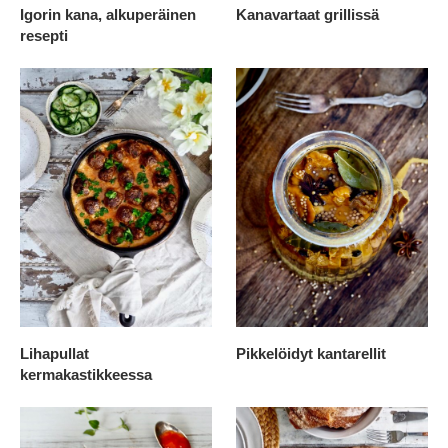
Igorin kana, alkuperäinen
Kanavartaat grillissä
resepti
Lihapullat
Pikkelöidyt kantarellit
kermakastikkeessa