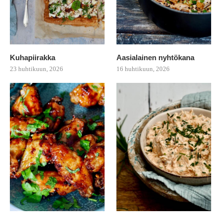
Kuhapiirakka
Aasialainen nyhtökana
23 huhtikuun, 2026
16 huhtikuun, 2026