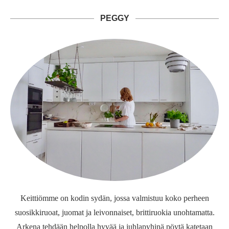
PEGGY
Keittiömme on kodin sydän, jossa valmistuu koko perheen
suosikkiruoat, juomat ja leivonnaiset, brittiruokia unohtamatta.
Arkena tehdään helpolla hyvää ja juhlapyhinä pöytä katetaan