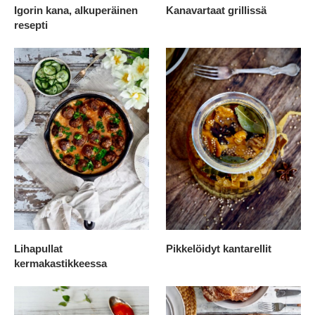
Igorin kana, alkuperäinen
Kanavartaat grillissä
resepti
Lihapullat
Pikkelöidyt kantarellit
kermakastikkeessa