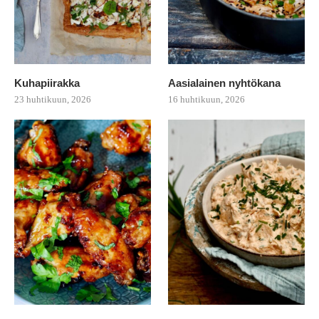
Kuhapiirakka
Aasialainen nyhtökana
23 huhtikuun, 2026
16 huhtikuun, 2026