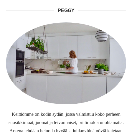
PEGGY
Keittiömme on kodin sydän, jossa valmistuu koko perheen
suosikkiruoat, juomat ja leivonnaiset, brittiruokia unohtamatta.
Arkena tehdään helpolla hyvää ja juhlapyhinä pöytä katetaan