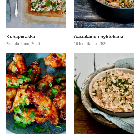
Kuhapiirakka
Aasialainen nyhtökana
23 huhtikuun, 2026
16 huhtikuun, 2026