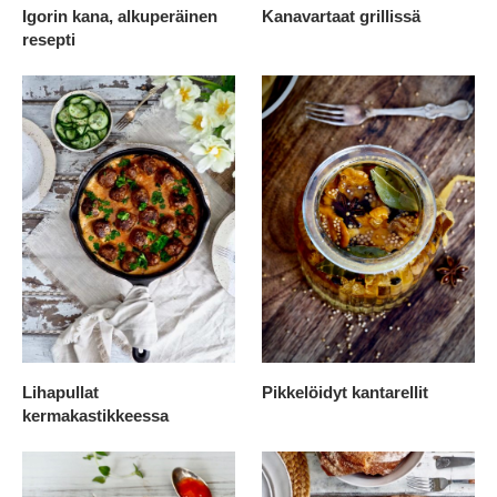
Igorin kana, alkuperäinen
Kanavartaat grillissä
resepti
Lihapullat
Pikkelöidyt kantarellit
kermakastikkeessa