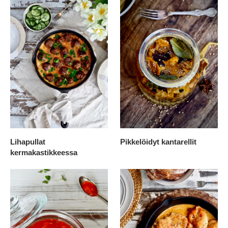
Lihapullat
Pikkelöidyt kantarellit
kermakastikkeessa