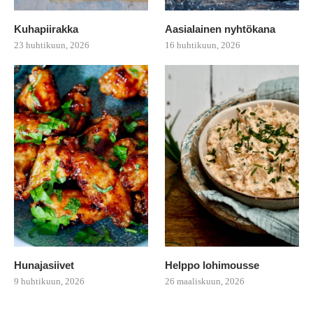
Kuhapiirakka
Aasialainen nyhtökana
23 huhtikuun, 2026
16 huhtikuun, 2026
Hunajasiivet
Helppo lohimousse
9 huhtikuun, 2026
26 maaliskuun, 2026