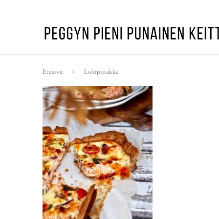
Etusivu
Lohipiirakka