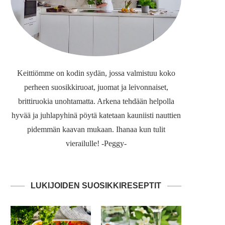
Keittiömme on kodin sydän, jossa valmistuu koko
perheen suosikkiruoat, juomat ja leivonnaiset,
brittiruokia unohtamatta. Arkena tehdään helpolla
hyvää ja juhlapyhinä pöytä katetaan kauniisti nauttien
pidemmän kaavan mukaan. Ihanaa kun tulit
vierailulle! -Peggy-
LUKIJOIDEN SUOSIKKIRESEPTIT