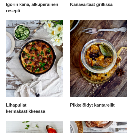
Igorin kana, alkuperäinen
Kanavartaat grillissä
resepti
Lihapullat
Pikkelöidyt kantarellit
kermakastikkeessa