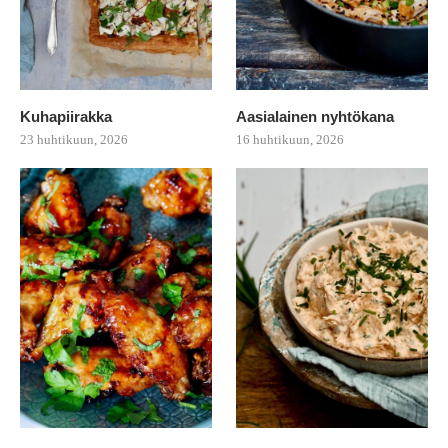
Kuhapiirakka
Aasialainen nyhtökana
23 huhtikuun, 2026
16 huhtikuun, 2026