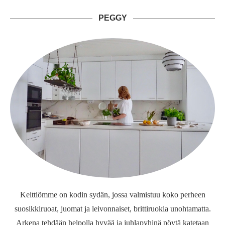
PEGGY
Keittiömme on kodin sydän, jossa valmistuu koko perheen
suosikkiruoat, juomat ja leivonnaiset, brittiruokia unohtamatta.
Arkena tehdään helpolla hyvää ja juhlapyhinä pöytä katetaan