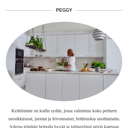
PEGGY
Keittiömme on kodin sydän, jossa valmistuu koko perheen
suosikkiruoat, juomat ja leivonnaiset, brittiruokia unohtamatta.
Arkena tehdään helpolla hyvää ja juhlapyhinä pöytä katetaan