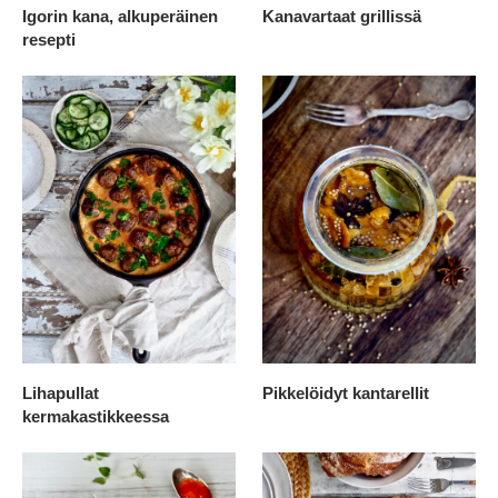
Igorin kana, alkuperäinen
Kanavartaat grillissä
resepti
Lihapullat
Pikkelöidyt kantarellit
kermakastikkeessa