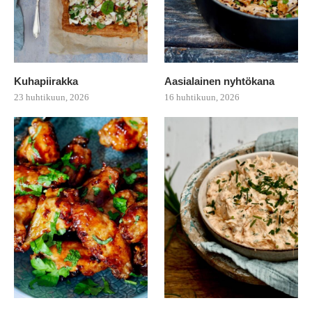
Kuhapiirakka
Aasialainen nyhtökana
23 huhtikuun, 2026
16 huhtikuun, 2026