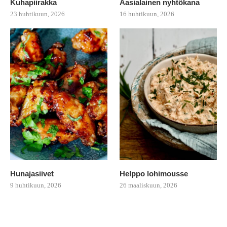
Kuhapiirakka
Aasialainen nyhtökana
23 huhtikuun, 2026
16 huhtikuun, 2026
Hunajasiivet
Helppo lohimousse
9 huhtikuun, 2026
26 maaliskuun, 2026