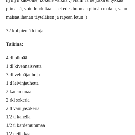
hymyn kasvoille, kokeile vaikka :) Nam! Ja ne jotka ei tykkää
piimästä, voin lohduttaa…. et edes huomaa piimän makua, vaan
maistat ihanan täyteläisen ja rapean letun :)
32 kpl pieniä lettuja
Taikina:
4 dl piimää
1 dl kivennäisvettä
3 dl vehnäjauhoja
1 tl leivinjauhetta
2 kanamunaa
2 rkl sokeria
2 tl vaniljasokeria
1/2 tl kanelia
1/2 tl kardemummaa
1/2 neilikkaa