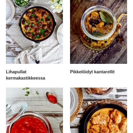
Lihapullat
Pikkelöidyt kantarellit
kermakastikkeessa