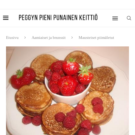
Etusivu
Aamiaiset ja brunssit
Mausteiset piimäletut