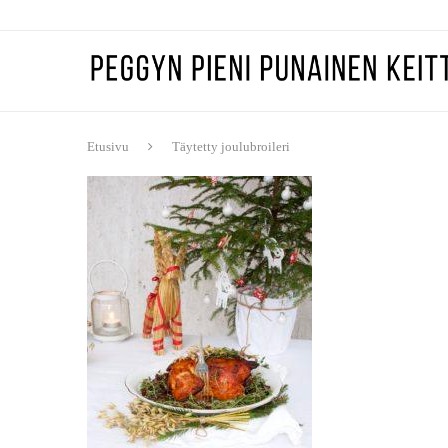
Etusivu
Täytetty joulubroileri