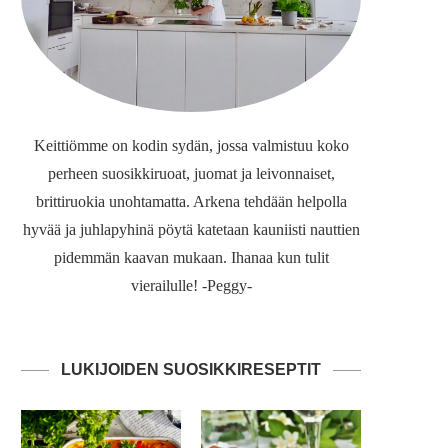
Keittiömme on kodin sydän, jossa valmistuu koko
perheen suosikkiruoat, juomat ja leivonnaiset,
brittiruokia unohtamatta. Arkena tehdään helpolla
hyvää ja juhlapyhinä pöytä katetaan kauniisti nauttien
pidemmän kaavan mukaan. Ihanaa kun tulit
vierailulle! -Peggy-
LUKIJOIDEN SUOSIKKIRESEPTIT