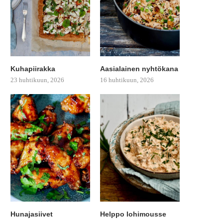
Kuhapiirakka
Aasialainen nyhtökana
23 huhtikuun, 2026
16 huhtikuun, 2026
Hunajasiivet
Helppo lohimousse