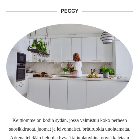
PEGGY
Keittiömme on kodin sydän, jossa valmistuu koko perheen
suosikkiruoat, juomat ja leivonnaiset, brittiruokia unohtamatta.
Arkena tehdään helpolla hyvää ja juhlapyhinä pöytä katetaan