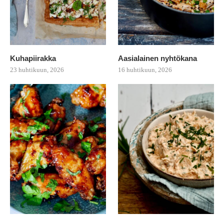
Kuhapiirakka
Aasialainen nyhtökana
23 huhtikuun, 2026
16 huhtikuun, 2026