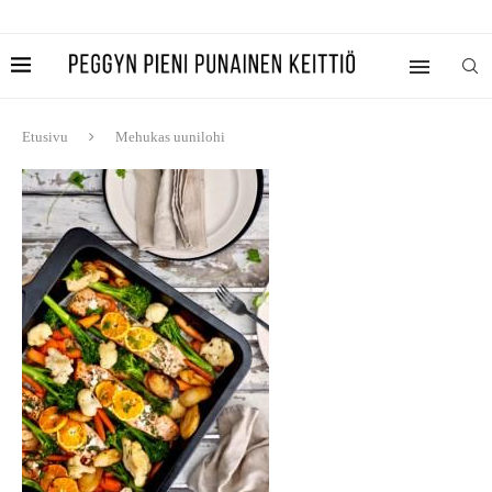
Etusivu
Mehukas uunilohi