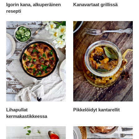
Igorin kana, alkuperäinen
Kanavartaat grillissä
resepti
Lihapullat
Pikkelöidyt kantarellit
kermakastikkeessa