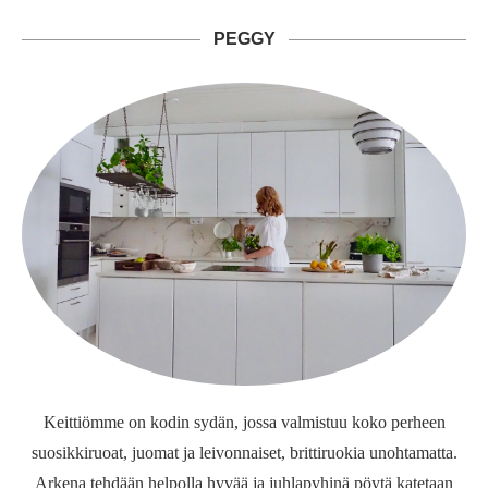
PEGGY
Keittiömme on kodin sydän, jossa valmistuu koko perheen
suosikkiruoat, juomat ja leivonnaiset, brittiruokia unohtamatta.
Arkena tehdään helpolla hyvää ja juhlapyhinä pöytä katetaan