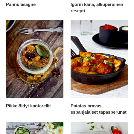
Pannulasagne
Igorin kana, alkuperäinen
resepti
Pikkelöidyt kantarellit
Patatas bravas,
espanjalaiset tapasperunat