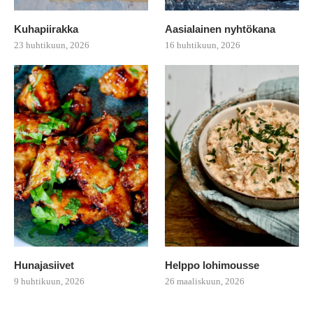
Kuhapiirakka
Aasialainen nyhtökana
23 huhtikuun, 2026
16 huhtikuun, 2026
Hunajasiivet
Helppo lohimousse
9 huhtikuun, 2026
26 maaliskuun, 2026