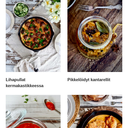
Lihapullat
Pikkelöidyt kantarellit
kermakastikkeessa