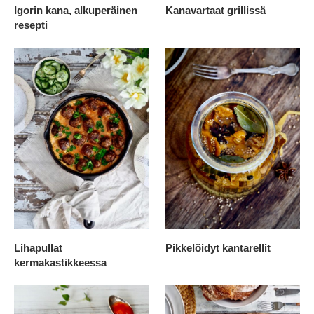
Igorin kana, alkuperäinen
Kanavartaat grillissä
resepti
Lihapullat
Pikkelöidyt kantarellit
kermakastikkeessa