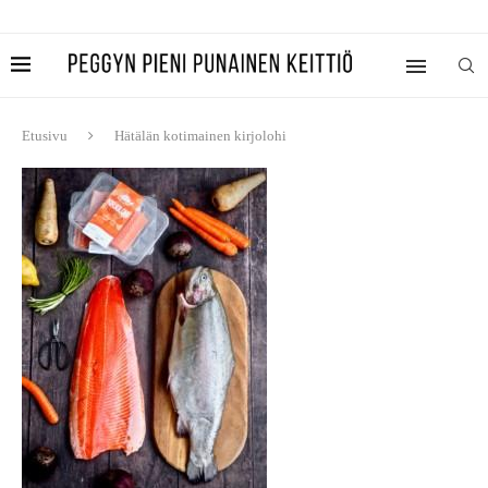
Etusivu
Hätälän kotimainen kirjolohi