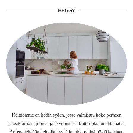
PEGGY
Keittiömme on kodin sydän, jossa valmistuu koko perheen
suosikkiruoat, juomat ja leivonnaiset, brittiruokia unohtamatta.
Arkena tehdään helpolla hyvää ja juhlapyhinä pöytä katetaan