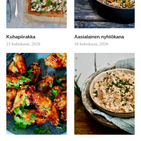
Kuhapiirakka
Aasialainen nyhtökana
23 huhtikuun, 2026
16 huhtikuun, 2026