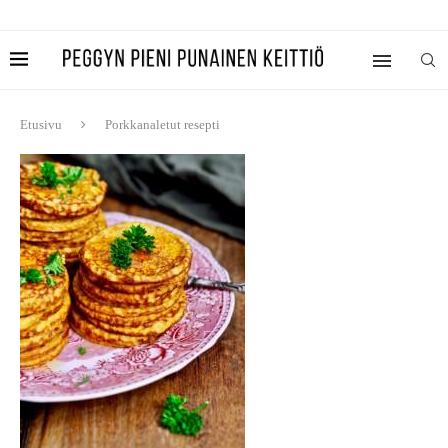
Etusivu
Porkkanaletut resepti