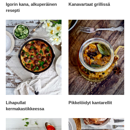
Igorin kana, alkuperäinen
Kanavartaat grillissä
resepti
Lihapullat
Pikkelöidyt kantarellit
kermakastikkeessa