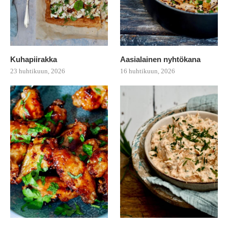
Kuhapiirakka
Aasialainen nyhtökana
23 huhtikuun, 2026
16 huhtikuun, 2026