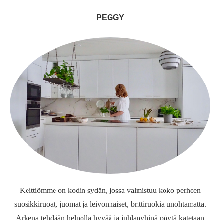
PEGGY
Keittiömme on kodin sydän, jossa valmistuu koko perheen
suosikkiruoat, juomat ja leivonnaiset, brittiruokia unohtamatta.
Arkena tehdään helpolla hyvää ja juhlapyhinä pöytä katetaan