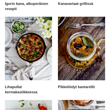
Igorin kana, alkuperäinen
Kanavartaat grillissä
resepti
Lihapullat
Pikkelöidyt kantarellit
kermakastikkeessa