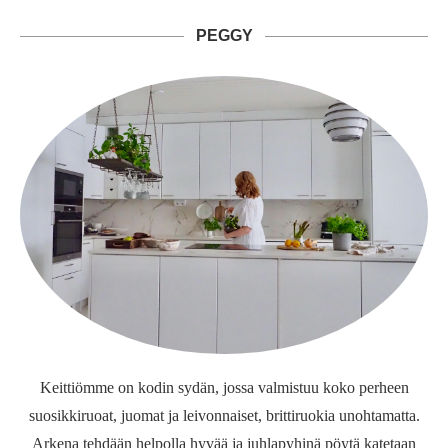
PEGGY
Keittiömme on kodin sydän, jossa valmistuu koko perheen
suosikkiruoat, juomat ja leivonnaiset, brittiruokia unohtamatta.
Arkena tehdään helpolla hyvää ja juhlapyhinä pöytä katetaan