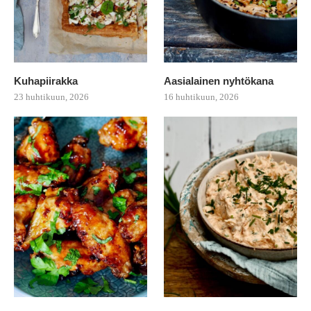
Kuhapiirakka
Aasialainen nyhtökana
23 huhtikuun, 2026
16 huhtikuun, 2026