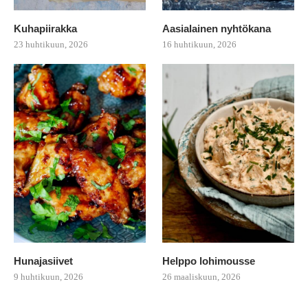
Kuhapiirakka
Aasialainen nyhtökana
23 huhtikuun, 2026
16 huhtikuun, 2026
Hunajasiivet
Helppo lohimousse
9 huhtikuun, 2026
26 maaliskuun, 2026