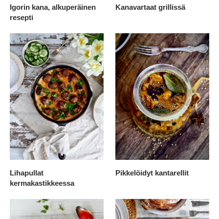
Igorin kana, alkuperäinen
Kanavartaat grillissä
resepti
Lihapullat
Pikkelöidyt kantarellit
kermakastikkeessa