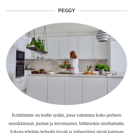
PEGGY
Keittiömme on kodin sydän, jossa valmistuu koko perheen
suosikkiruoat, juomat ja leivonnaiset, brittiruokia unohtamatta.
Arkena tehdään helpolla hyvää ja juhlapyhinä pöytä katetaan