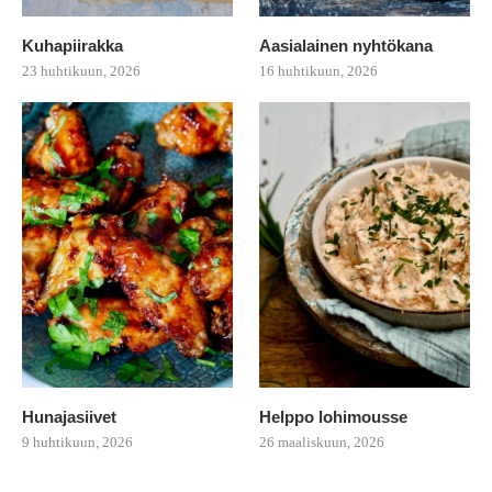
Kuhapiirakka
Aasialainen nyhtökana
23 huhtikuun, 2026
16 huhtikuun, 2026
Hunajasiivet
Helppo lohimousse
9 huhtikuun, 2026
26 maaliskuun, 2026