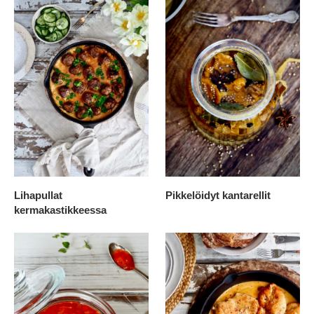
Lihapullat
Pikkelöidyt kantarellit
kermakastikkeessa