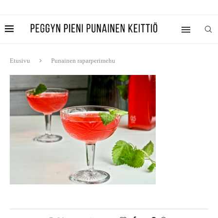
Etusivu
Punainen raparperimehu