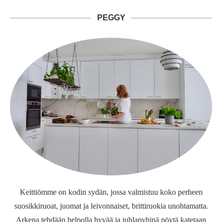
PEGGY
Keittiömme on kodin sydän, jossa valmistuu koko perheen
suosikkiruoat, juomat ja leivonnaiset, brittiruokia unohtamatta.
Arkena tehdään helpolla hyvää ja juhlapyhinä pöytä katetaan