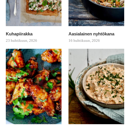
Kuhapiirakka
Aasialainen nyhtökana
23 huhtikuun, 2026
16 huhtikuun, 2026