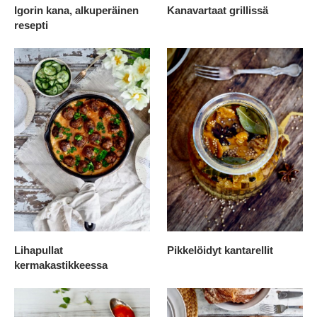
Igorin kana, alkuperäinen
Kanavartaat grillissä
resepti
Lihapullat
Pikkelöidyt kantarellit
kermakastikkeessa