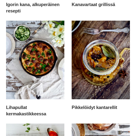
Igorin kana, alkuperäinen
Kanavartaat grillissä
resepti
Lihapullat
Pikkelöidyt kantarellit
kermakastikkeessa