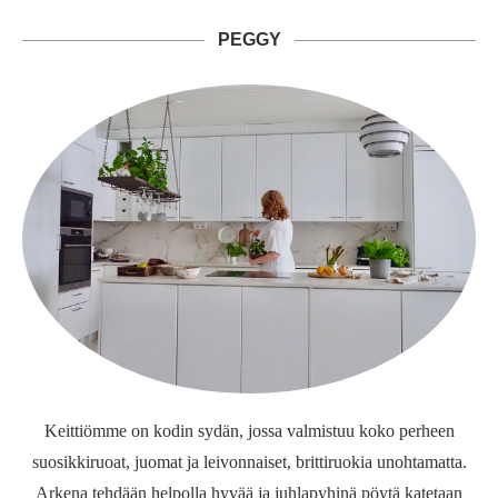
PEGGY
Keittiömme on kodin sydän, jossa valmistuu koko perheen
suosikkiruoat, juomat ja leivonnaiset, brittiruokia unohtamatta.
Arkena tehdään helpolla hyvää ja juhlapyhinä pöytä katetaan