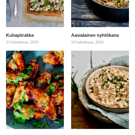
Kuhapiirakka
Aasialainen nyhtökana
23 huhtikuun, 2026
16 huhtikuun, 2026