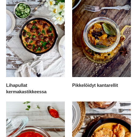
Lihapullat
Pikkelöidyt kantarellit
kermakastikkeessa