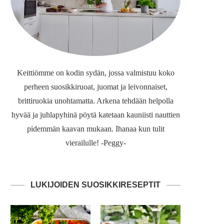
Keittiömme on kodin sydän, jossa valmistuu koko
perheen suosikkiruoat, juomat ja leivonnaiset,
brittiruokia unohtamatta. Arkena tehdään helpolla
hyvää ja juhlapyhinä pöytä katetaan kauniisti nauttien
pidemmän kaavan mukaan. Ihanaa kun tulit
vierailulle! -Peggy-
LUKIJOIDEN SUOSIKKIRESEPTIT