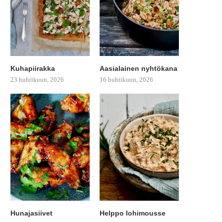
Kuhapiirakka
Aasialainen nyhtökana
23 huhtikuun, 2026
16 huhtikuun, 2026
Hunajasiivet
Helppo lohimousse