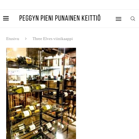
Etusivu
Three Elves viinikaappi