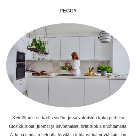
PEGGY
Keittiömme on kodin sydän, jossa valmistuu koko perheen
suosikkiruoat, juomat ja leivonnaiset, brittiruokia unohtamatta.
Arkena tehdään helpolla hyvää ja juhlapyhinä pöytä katetaan