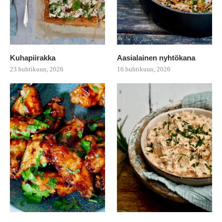
Kuhapiirakka
Aasialainen nyhtökana
23 huhtikuun, 2026
16 huhtikuun, 2026