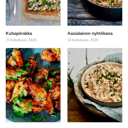
Kuhapiirakka
Aasialainen nyhtökana
23 huhtikuun, 2026
16 huhtikuun, 2026