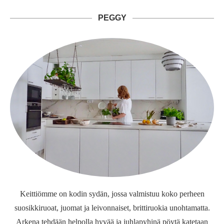
PEGGY
Keittiömme on kodin sydän, jossa valmistuu koko perheen
suosikkiruoat, juomat ja leivonnaiset, brittiruokia unohtamatta.
Arkena tehdään helpolla hyvää ja juhlapyhinä pöytä katetaan