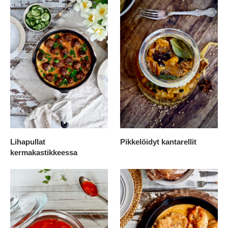
Lihapullat
Pikkelöidyt kantarellit
kermakastikkeessa