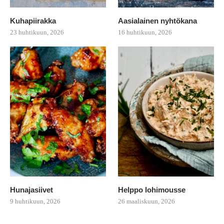
Kuhapiirakka
Aasialainen nyhtökana
23 huhtikuun, 2026
16 huhtikuun, 2026
Hunajasiivet
Helppo lohimousse
9 huhtikuun, 2026
26 maaliskuun, 2026