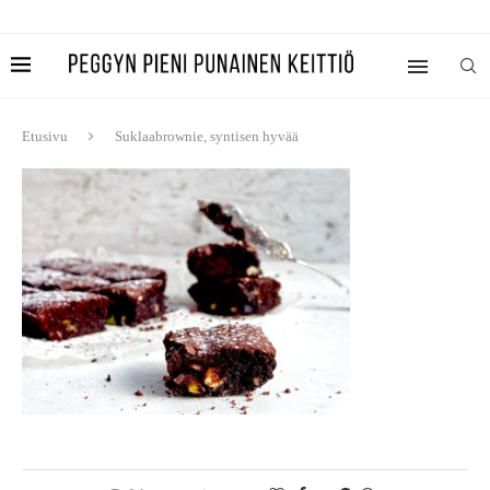
Etusivu
Suklaabrownie, syntisen hyvää