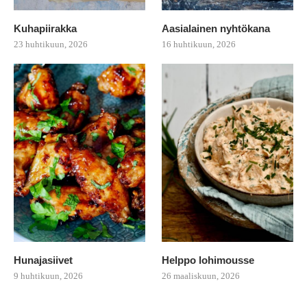
Kuhapiirakka
Aasialainen nyhtökana
23 huhtikuun, 2026
16 huhtikuun, 2026
Hunajasiivet
Helppo lohimousse
9 huhtikuun, 2026
26 maaliskuun, 2026