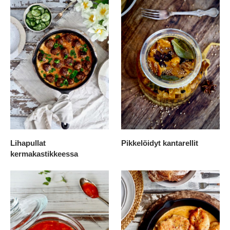
Lihapullat
Pikkelöidyt kantarellit
kermakastikkeessa