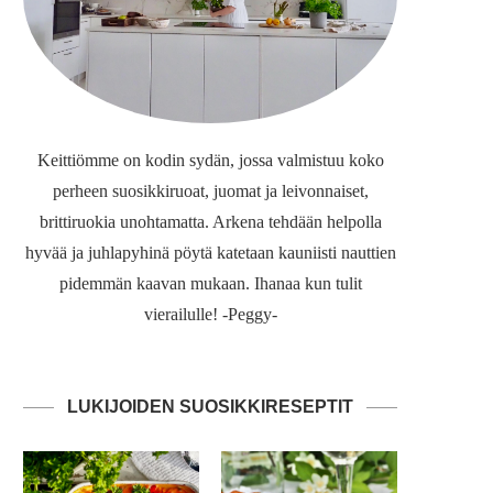
Keittiömme on kodin sydän, jossa valmistuu koko
perheen suosikkiruoat, juomat ja leivonnaiset,
brittiruokia unohtamatta. Arkena tehdään helpolla
hyvää ja juhlapyhinä pöytä katetaan kauniisti nauttien
pidemmän kaavan mukaan. Ihanaa kun tulit
vierailulle! -Peggy-
LUKIJOIDEN SUOSIKKIRESEPTIT