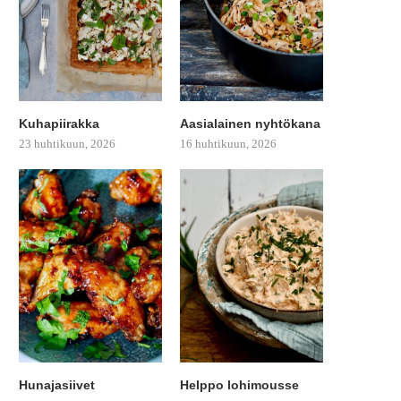
Kuhapiirakka
Aasialainen nyhtökana
23 huhtikuun, 2026
16 huhtikuun, 2026
Hunajasiivet
Helppo lohimousse