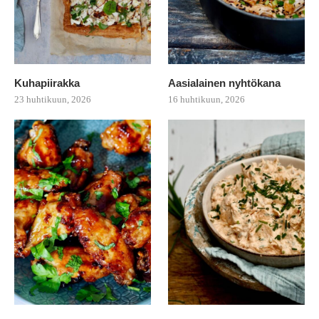
Kuhapiirakka
Aasialainen nyhtökana
23 huhtikuun, 2026
16 huhtikuun, 2026