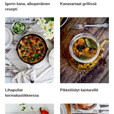
Igorin kana, alkuperäinen
Kanavartaat grillissä
resepti
Lihapullat
Pikkelöidyt kantarellit
kermakastikkeessa