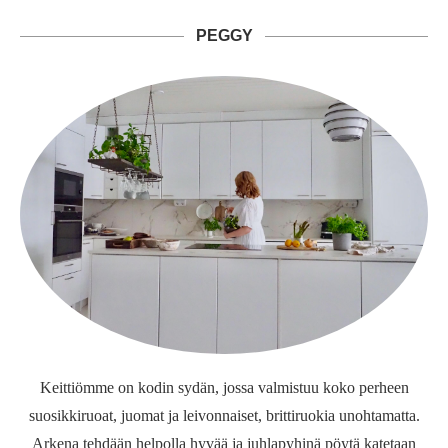
PEGGY
Keittiömme on kodin sydän, jossa valmistuu koko perheen
suosikkiruoat, juomat ja leivonnaiset, brittiruokia unohtamatta.
Arkena tehdään helpolla hyvää ja juhlapyhinä pöytä katetaan