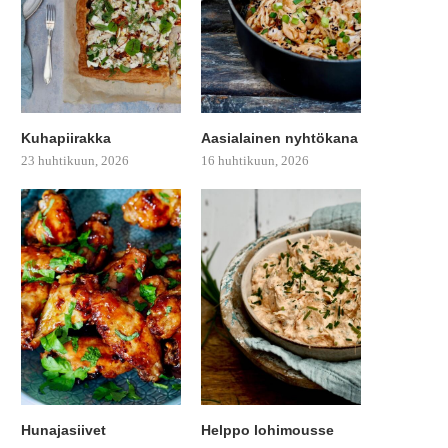
Kuhapiirakka
Aasialainen nyhtökana
23 huhtikuun, 2026
16 huhtikuun, 2026
Hunajasiivet
Helppo lohimousse