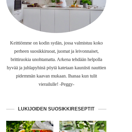
Keittiömme on kodin sydän, jossa valmistuu koko
perheen suosikkiruoat, juomat ja leivonnaiset,
brittiruokia unohtamatta. Arkena tehdään helpolla
hyvää ja juhlapyhinä pöytä katetaan kauniisti nauttien
pidemmän kaavan mukaan. Ihanaa kun tulit
vierailulle! -Peggy-
LUKIJOIDEN SUOSIKKIRESEPTIT