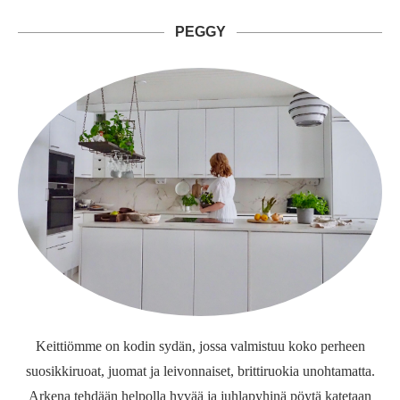
PEGGY
Keittiömme on kodin sydän, jossa valmistuu koko perheen
suosikkiruoat, juomat ja leivonnaiset, brittiruokia unohtamatta.
Arkena tehdään helpolla hyvää ja juhlapyhinä pöytä katetaan