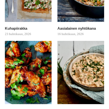
Kuhapiirakka
Aasialainen nyhtökana
23 huhtikuun, 2026
16 huhtikuun, 2026