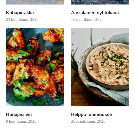
Kuhapiirakka
Aasialainen nyhtökana
23 huhtikuun, 2026
16 huhtikuun, 2026
Hunajasiivet
Helppo lohimousse
9 huhtikuun, 2026
26 maaliskuun, 2026