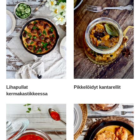
Lihapullat
Pikkelöidyt kantarellit
kermakastikkeessa