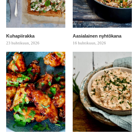
Kuhapiirakka
Aasialainen nyhtökana
23 huhtikuun, 2026
16 huhtikuun, 2026