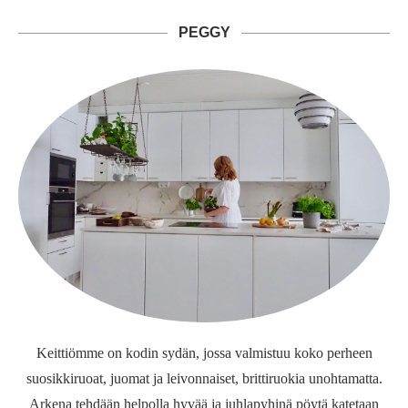
PEGGY
Keittiömme on kodin sydän, jossa valmistuu koko perheen
suosikkiruoat, juomat ja leivonnaiset, brittiruokia unohtamatta.
Arkena tehdään helpolla hyvää ja juhlapyhinä pöytä katetaan