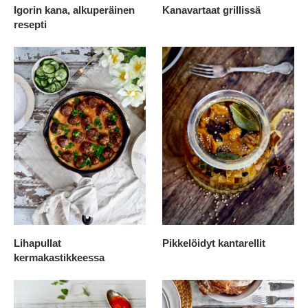
Igorin kana, alkuperäinen
Kanavartaat grillissä
resepti
Lihapullat
Pikkelöidyt kantarellit
kermakastikkeessa