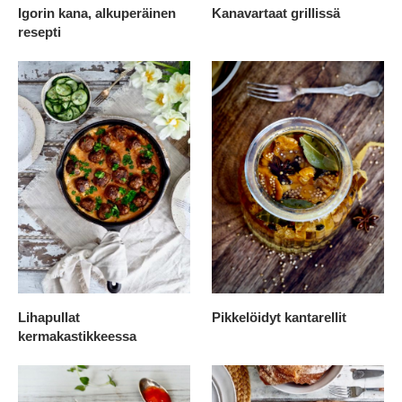
Igorin kana, alkuperäinen
Kanavartaat grillissä
resepti
Lihapullat
Pikkelöidyt kantarellit
kermakastikkeessa