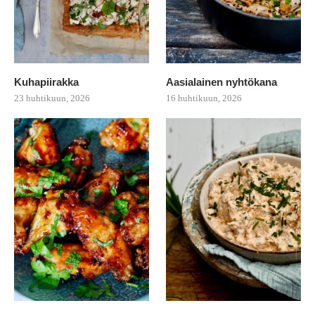
Kuhapiirakka
Aasialainen nyhtökana
23 huhtikuun, 2026
16 huhtikuun, 2026