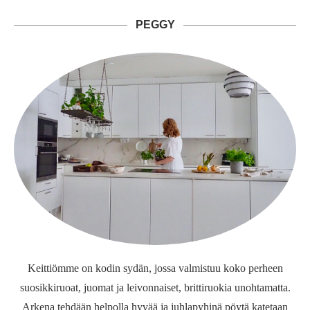
PEGGY
Keittiömme on kodin sydän, jossa valmistuu koko perheen
suosikkiruoat, juomat ja leivonnaiset, brittiruokia unohtamatta.
Arkena tehdään helpolla hyvää ja juhlapyhinä pöytä katetaan