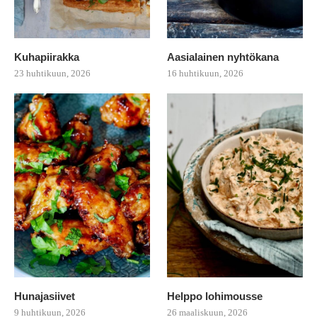
Kuhapiirakka
Aasialainen nyhtökana
23 huhtikuun, 2026
16 huhtikuun, 2026
Hunajasiivet
Helppo lohimousse
9 huhtikuun, 2026
26 maaliskuun, 2026