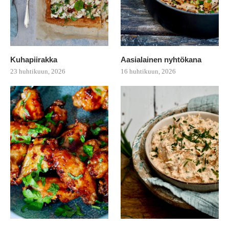
Kuhapiirakka
Aasialainen nyhtökana
23 huhtikuun, 2026
16 huhtikuun, 2026