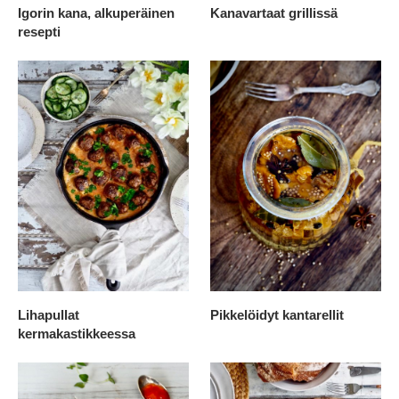
Igorin kana, alkuperäinen
Kanavartaat grillissä
resepti
Lihapullat
Pikkelöidyt kantarellit
kermakastikkeessa