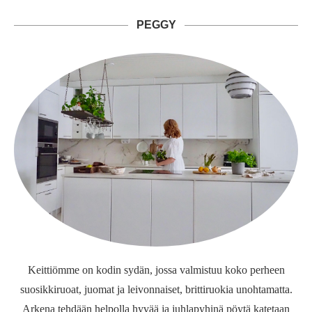
PEGGY
Keittiömme on kodin sydän, jossa valmistuu koko perheen
suosikkiruoat, juomat ja leivonnaiset, brittiruokia unohtamatta.
Arkena tehdään helpolla hyvää ja juhlapyhinä pöytä katetaan