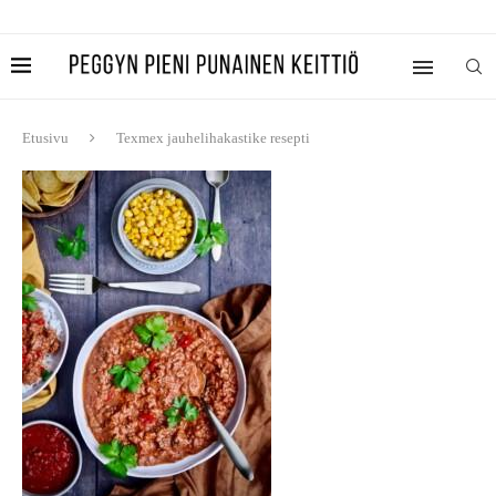
Etusivu
Texmex jauhelihakastike resepti