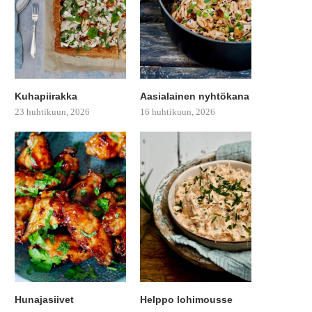
Kuhapiirakka
Aasialainen nyhtökana
23 huhtikuun, 2026
16 huhtikuun, 2026
Hunajasiivet
Helppo lohimousse