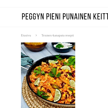
Etusivu
Texmex-kanapata resepti