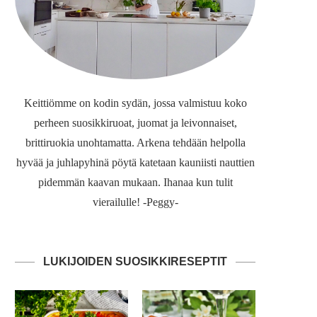
Keittiömme on kodin sydän, jossa valmistuu koko
perheen suosikkiruoat, juomat ja leivonnaiset,
brittiruokia unohtamatta. Arkena tehdään helpolla
hyvää ja juhlapyhinä pöytä katetaan kauniisti nauttien
pidemmän kaavan mukaan. Ihanaa kun tulit
vierailulle! -Peggy-
LUKIJOIDEN SUOSIKKIRESEPTIT