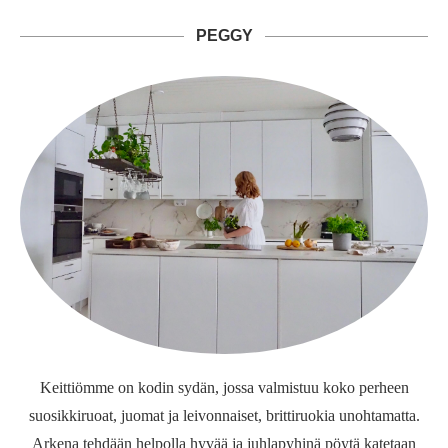
PEGGY
Keittiömme on kodin sydän, jossa valmistuu koko perheen
suosikkiruoat, juomat ja leivonnaiset, brittiruokia unohtamatta.
Arkena tehdään helpolla hyvää ja juhlapyhinä pöytä katetaan