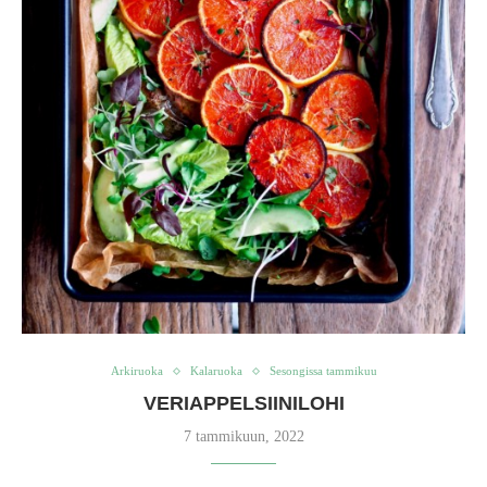
Arkiruoka
Kalaruoka
Sesongissa tammikuu
VERIAPPELSIINILOHI
7 tammikuun, 2022