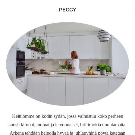
PEGGY
Keittiömme on kodin sydän, jossa valmistuu koko perheen
suosikkiruoat, juomat ja leivonnaiset, brittiruokia unohtamatta.
Arkena tehdään helpolla hyvää ja juhlapyhinä pöytä katetaan