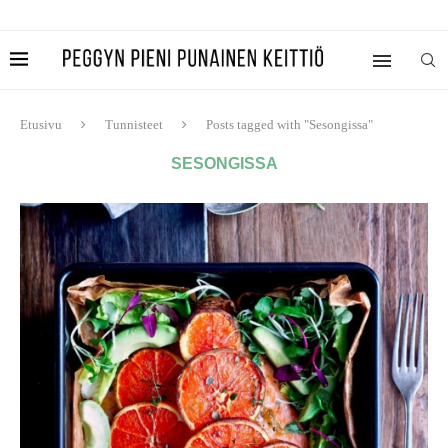
Etusivu
Tunnisteet
Posts tagged with "Sesongissa"
SESONGISSA