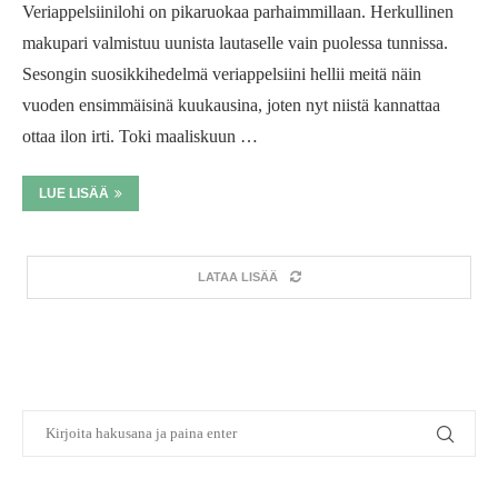
Veriappelsiinilohi on pikaruokaa parhaimmillaan. Herkullinen
makupari valmistuu uunista lautaselle vain puolessa tunnissa.
Sesongin suosikkihedelmä veriappelsiini hellii meitä näin
vuoden ensimmäisinä kuukausina, joten nyt niistä kannattaa
ottaa ilon irti. Toki maaliskuun …
LUE LISÄÄ
LATAA LISÄÄ