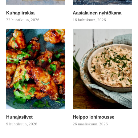
Kuhapiirakka
Aasialainen nyhtökana
23 huhtikuun, 2026
16 huhtikuun, 2026
Hunajasiivet
Helppo lohimousse
9 huhtikuun, 2026
26 maaliskuun, 2026