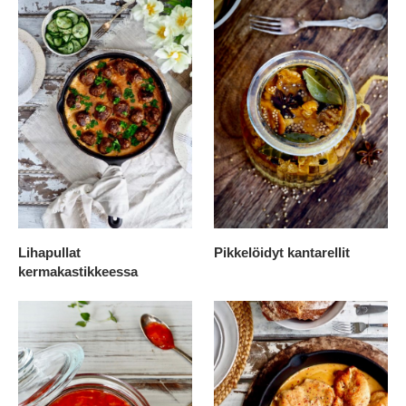
Lihapullat
Pikkelöidyt kantarellit
kermakastikkeessa