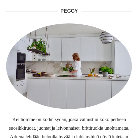
PEGGY
Keittiömme on kodin sydän, jossa valmistuu koko perheen
suosikkiruoat, juomat ja leivonnaiset, brittiruokia unohtamatta.
Arkena tehdään helpolla hyvää ja juhlapyhinä pöytä katetaan