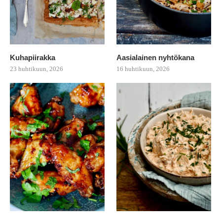
Kuhapiirakka
Aasialainen nyhtökana
23 huhtikuun, 2026
16 huhtikuun, 2026