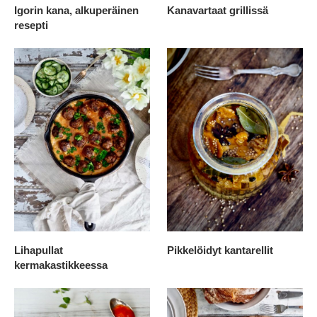
Igorin kana, alkuperäinen
Kanavartaat grillissä
resepti
Lihapullat
Pikkelöidyt kantarellit
kermakastikkeessa